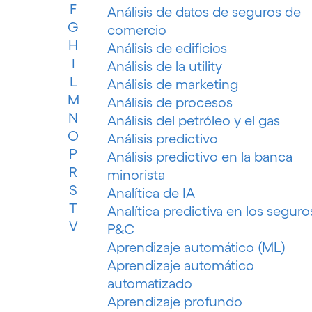
F
Análisis de datos de seguros de
G
comercio
H
Análisis de edificios
I
Análisis de la utility
L
Análisis de marketing
M
Análisis de procesos
N
Análisis del petróleo y el gas
O
Análisis predictivo
P
Análisis predictivo en la banca
R
minorista
S
Analítica de IA
T
Analítica predictiva en los seguro
V
P&C
Aprendizaje automático (ML)
Aprendizaje automático
automatizado
Aprendizaje profundo