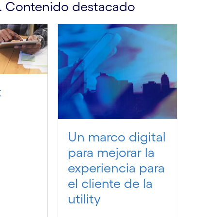
ity. Contenido destacado
t
Un marco digital
para mejorar la
experiencia para
el cliente de la
utility