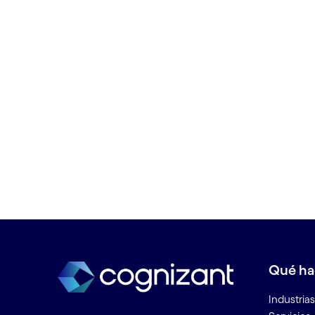
Banca como plataforma
Banca como servicio
Banca corporativa digital
Banca digital
Banca minorista digital
Big data
Biometría de voz en la banca
Business analytics
Business intelligence
BYOD (Bring Your Own Device)
C
Cadena de suministro del
Qué h
petróleo y el gas
Chatbots
Industrias
Ciberseguridad