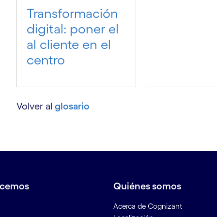
Transformación
digital: poner el
al cliente en el
centro
Volver al
glosario
acemos
Quiénes somos
Acerca de Cognizant