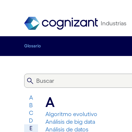
Industrias
Glosario
A
A
B
C
Algoritmo evolutivo
D
Análisis de big data
E
Análisis de datos