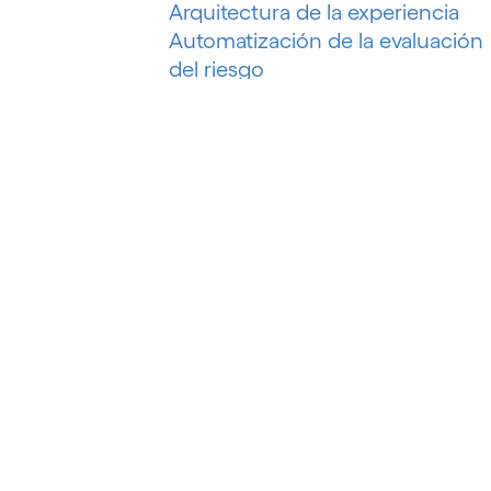
Arquitectura de la experiencia
Automatización de la evaluación
del riesgo
Automatización de la
recuperación de deudas
Automatización de marketing
Automatización de procesos
Automatización del petróleo y el
gas
Automatización inteligente
Automatización inteligente de
procesos
Automatización P&C
Automatización robótica de
procesos (RPA)
B