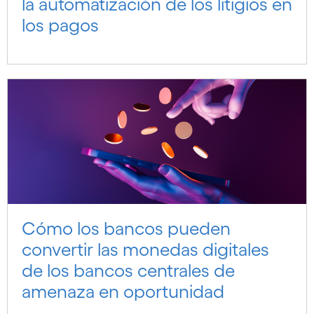
la automatización de los litigios en
los pagos
Cómo los bancos pueden
convertir las monedas digitales
de los bancos centrales de
amenaza en oportunidad