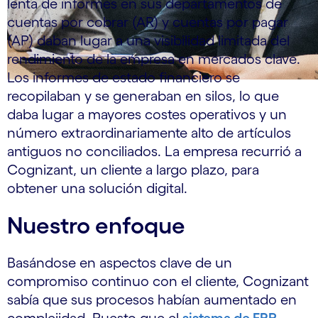
lenta de informes en sus departamentos de
cuentas por cobrar (AR) y cuentas por pagar
(AP) daban lugar a una visibilidad limitada del
rendimiento de la empresa en mercados clave.
Los informes de estado financiero se
recopilaban y se generaban en silos, lo que
daba lugar a mayores costes operativos y un
número extraordinariamente alto de artículos
antiguos no conciliados. La empresa recurrió a
Cognizant, un cliente a largo plazo, para
obtener una solución digital.
Nuestro enfoque
Basándose en aspectos clave de un
compromiso continuo con el cliente, Cognizant
sabía que sus procesos habían aumentado en