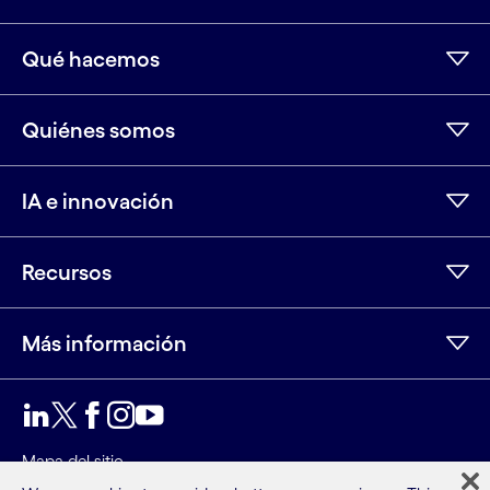
Qué hacemos
Quiénes somos
IA e innovación
Recursos
Más información
LinkedIn
Twitter
Facebook
Instagram
Youtube
Mapa del sitio
Condiciones