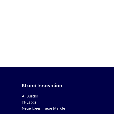
KI und Innovation
AI Builder
KI-Labor
Neue Ideen, neue Märkte