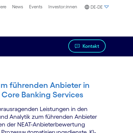
iere
News
Events
Investor:innen
DE-DE
Kontakt
um führenden Anbieter in
 Core Banking Services
herausragenden Leistungen in den
und Analytik zum führenden Anbieter
men der NEAT-Anbieterbewertung
 Prozessautomatisierungsdienste, KI-