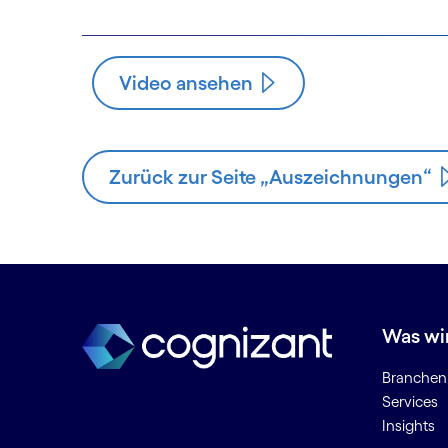
Video ansehen
Zurück zur Seite „Auszeichnungen“
Was wi
Branchen
Services
Insights