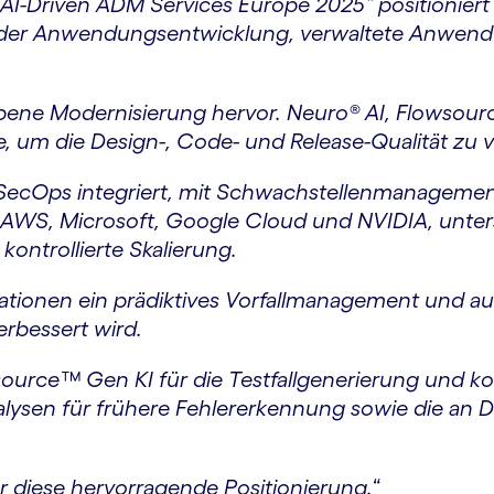
 AI-Driven ADM Services Europe 2025“ positioniert
g der Anwendungsentwicklung, verwaltete Anwen
iebene Modernisierung hervor. Neuro® AI, Flowso
, um die Design-, Code- und Release-Qualität zu 
SecOps integriert, mit Schwachstellenmanagemen
it AWS, Microsoft, Google Cloud und NVIDIA, unte
ontrollierte Skalierung.
tionen ein prädiktives Vorfallmanagement und a
rbessert wird.
ource™ Gen KI für die Testfallgenerierung und kon
lysen für frühere Fehlererkennung sowie die an
 diese hervorragende Positionierung.
“