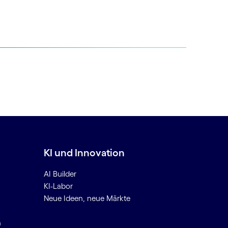
KI und Innovation
AI Builder
KI-Labor
Neue Ideen, neue Märkte
n