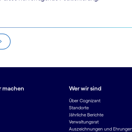
r machen
Wer wir sind
Über Cognizant
Standorte
Jährliche Berichte
Verwaltungsrat
Auszeichnungen und Ehrunge