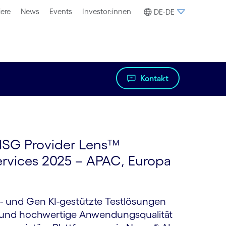
iere
News
Events
Investor:innen
DE-DE
Kontakt
 ISG Provider Lens™
ervices 2025 – APAC, Europa
I- und Gen KI-gestützte Testlösungen
en und hochwertige Anwendungsqualität