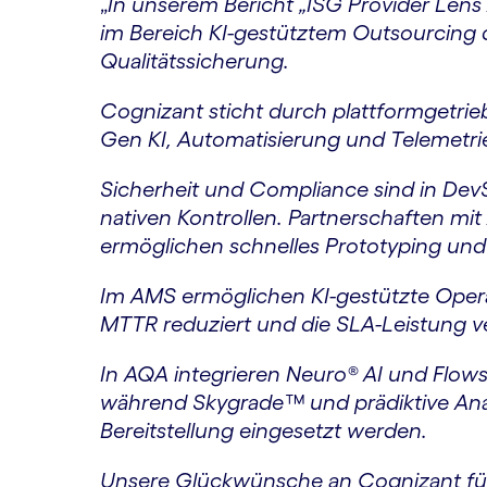
„
In unserem Bericht „ISG Provider Lens
im Bereich KI-gestütztem Outsourcin
Qualitätssicherung.
Cognizant sticht durch plattformgetr
Gen KI, Automatisierung und Telemetrie
Sicherheit und Compliance sind in Dev
nativen Kontrollen. Partnerschaften m
ermöglichen schnelles Prototyping und k
Im AMS ermöglichen KI-gestützte Opera
MTTR reduziert und die SLA-Leistung ve
In AQA integrieren Neuro® AI und Flows
während Skygrade™ und prädiktive Ana
Bereitstellung eingesetzt werden.
Unsere Glückwünsche an Cognizant für