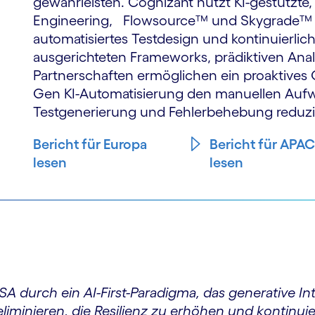
gewährleisten. Cognizant nutzt KI-gestützte,
Engineering, Flowsource™ und Skygrade™ fü
automatisiertes Testdesign und kontinuierli
ausgerichteten Frameworks, prädiktiven Ana
Partnerschaften ermöglichen ein proaktives
Gen KI-Automatisierung den manuellen Aufwa
Testgenerierung und Fehlerbehebung reduzi
Bericht für Europa
Bericht für APAC
lesen
lesen
A durch ein AI-First-Paradigma, das generative I
eliminieren, die Resilienz zu erhöhen und kontinu