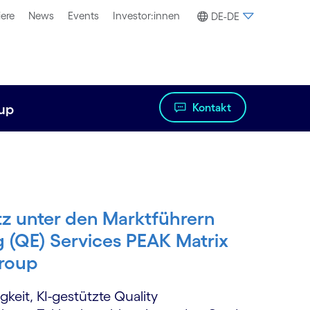
iere
News
Events
Investor:innen
DE-DE
Kontakt
oup
tz unter den Marktführern
g (QE) Services PEAK Matrix
Group
keit, KI-gestützte Quality