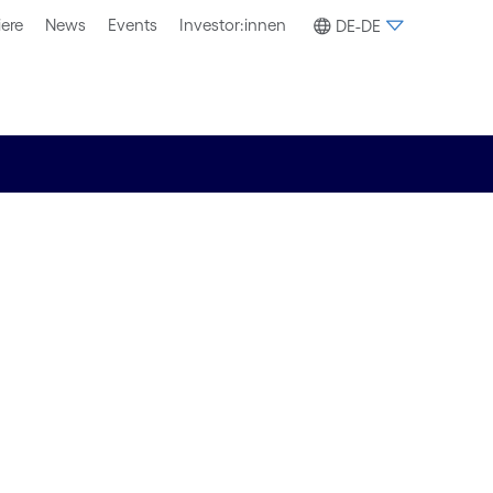
iere
News
Events
Investor:innen
DE-DE