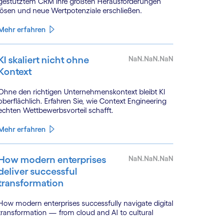
gestütztem CRM ihre größten Herausforderungen
lösen und neue Wertpotenziale erschließen.
Mehr erfahren
KI skaliert nicht ohne
NaN.NaN.NaN
Kontext
Ohne den richtigen Unternehmenskontext bleibt KI
oberflächlich. Erfahren Sie, wie Context Engineering
echten Wettbewerbsvorteil schafft.
Mehr erfahren
How modern enterprises
NaN.NaN.NaN
deliver successful
transformation
How modern enterprises successfully navigate digital
transformation — from cloud and AI to cultural