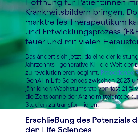
Hoffnung für Patient:innen m
Krankheitsbildern bringen. Do
marktreifes Therapeutikum ka
und Entwicklungsprozess (F&E
teuer und mit vielen Herausf
Das ändert sich jetzt, da eine der leist
Jahrzehnts - generative KI - die Welt d
zu revolutionieren beginnt.
Precedence 
GenAI in Life Sciences zwischen 2023 un
jährlichen Wachstumsrate von fast 21 % w
die Zeitspanne der Arzneimittelentdeckun
Studien zu transformieren.
Erschließung des Potenzials de
den Life Sciences