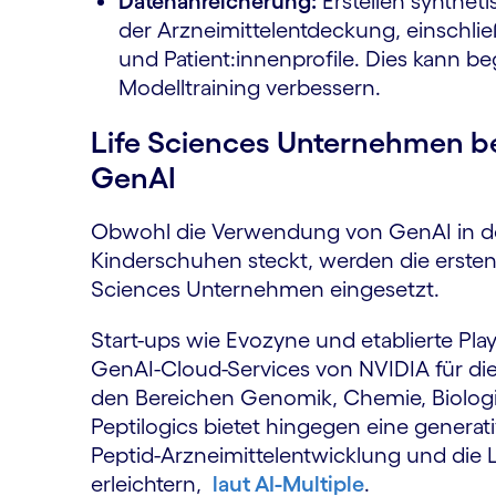
Datenanreicherung:
Erstellen synthet
der Arzneimittelentdeckung, einschließ
und Patient:innenprofile. Dies kann b
Modelltraining verbessern.
Life Sciences Unternehmen b
GenAI
Obwohl die Verwendung von GenAI in de
Kinderschuhen steckt, werden die ersten
Sciences Unternehmen eingesetzt.
Start-ups wie Evozyne und etablierte Pl
GenAI-Cloud-Services von NVIDIA für di
den Bereichen Genomik, Chemie, Biolog
Peptilogics bietet hingegen eine generativ
Peptid-Arzneimittelentwicklung und die 
erleichtern,
laut AI-Multiple
.