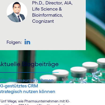
Ph.D., Director, AIA,
Life Science &
Bioinformatics,
Cognizant
Folgen:
LinkedIn
ktuelle Blogbeiträge
Wie Pharmaunternehmen
NaN.NaN.NaN
KI-gestütztes CRM
strategisch nutzen können
Fünf Wege, wie Pharmaunternehmen mit KI-