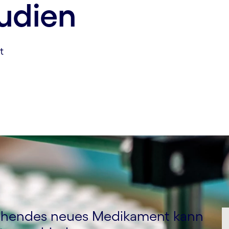
tudien
t
echendes neues Medikament kann