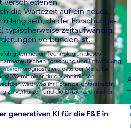
it verschiedenen
ch die Wartezeit auf ein neues
nn lang sein, da der Forschungs-
) typischerweise zeitaufwändig,
orderungen verbunden ist.
ungsfähigsten neuen Technologien dieses
er pharmazeutischen Forschung und Entwicklung
Research
prognostiziert, dass der Markt für
d 2032 mit einer durchschnittlichen
A
achsen wird, was ihr Potenzial unterstreicht,
g zu verkürzen und die Effizienz klinischer
r generativen KI für die F&E in