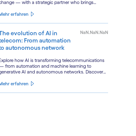
change — with a strategic partner who brings
genuine industry fluency.
Mehr erfahren
The evolution of AI in
NaN.NaN.NaN
telecom: From automation
to autonomous network
Explore how AI is transforming telecommunications
— from automation and machine learning to
generative AI and autonomous networks. Discover
what the path toward 6G means for the industry.
Mehr erfahren
See less
ee more