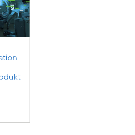
ation
odukt