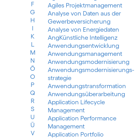
F
Agiles Projektmanagement
G
Analyse von Daten aus der
H
Gewerbeversicherung
I
Analyse von Energiedaten
K
AngKünstliche Intelligenz
L
Anwendungsentwicklung
M
Anwendungsmanagement
N
Anwendungsmodernisierung
Ö
Anwendungsmodernisierungs­
O
strategie
P
Anwendungs­trans­for­mation
Q
Anwendungsüberarbeitung
R
Application Lifecycle
S
Management
U
Application Performance
Ü
Management
V
Application Portfolio