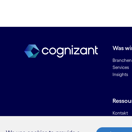
Banking Technologie­lösungen
Betriebliche Effizienz
Betrug bei Zahlungen in Echtzeit
Betrug mit Sofort­zahlungen
Betrugserkennung
Betrugsintelligenz
Big Data-Analytics
Was wi
Business Analytics
Branchen
Business Intelligence
Services
BYOD (Bring Your Own Device)
Insights
C
Chatbots
Ressou
Cloud Data Council
Kontakt
Cloud-Arbeitsbereich
Karriere
Cloud-Beratung
Informati
Cloud-Bereitstellung