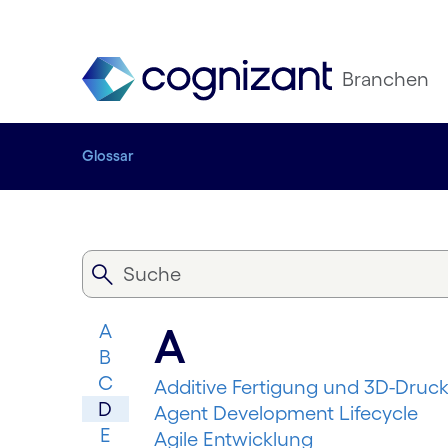
Branchen
Glossar
A
A
B
C
Additive Fertigung und 3D-Druc
D
Agent Development Lifecycle
E
Agile Entwicklung