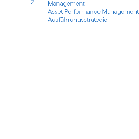
Z
Management
Asset Performance Management
Ausführungsstrategie
Automatisiertes Erfassungssyste
Automatisiertes maschinelles
Lernen
Automatisierung der
Risikobewertung
Automatisierung des
Schuldeneinzugs
Autorisierter Push-Payment-
Betrug
B
Banking als Plattform
Banking as a Service