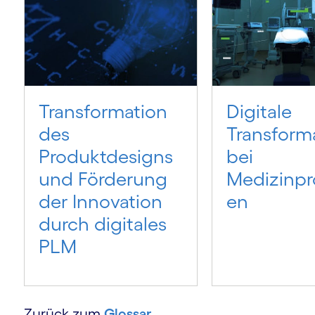
m
Transformation
Digitale
des
Transform
Produktdesigns
bei
und Förderung
Medizinpr
der Innovation
en
durch digitales
PLM
Zurück zum
Glossar