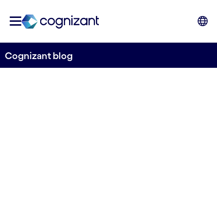
Cognizant blog
Gearing up your frontend
toolbox
04.11.2021
Evento virtual