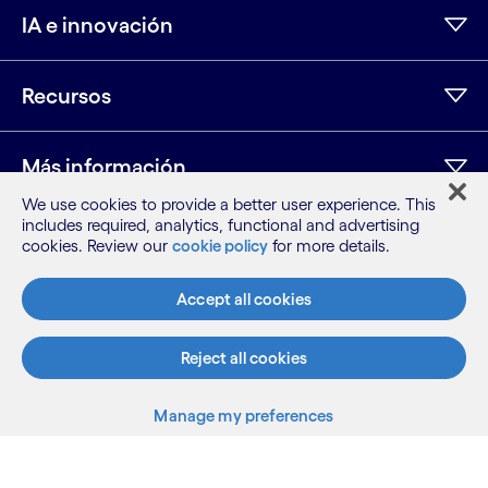
IA e innovación
Recursos
Más información
We use cookies to provide a better user experience. This
includes required, analytics, functional and advertising
cookies. Review our
cookie policy
for more details.
LinkedIn
Twitter
Facebook
Instagram
Youtube
Mapa del sitio
Accept all cookies
Condiciones
Aviso de privacidad
Reject all cookies
Aviso de cookies
©2026 Cognizant, todos los derechos reservados
Manage my preferences
Back to top