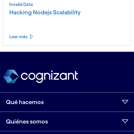
Invalid Date
Hacking Nodejs Scalability
Leer más
Ver menos
Ver más
Qué hacemos
Quiénes somos