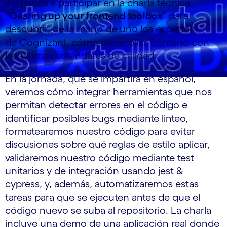
invitamos a participar en la charla técnica
“Gearing up your frontend toolbox”
para
descubrir, de la mano de uno los expertos
de Cognizant, cómo desarrollar frontend con
los últimos estándares de calidad.
En la jornada, que se impartirá en español,
veremos cómo integrar herramientas que nos
permitan detectar errores en el código e
identificar posibles bugs mediante linteo,
formatearemos nuestro código para evitar
discusiones sobre qué reglas de estilo aplicar,
validaremos nuestro código mediante test
unitarios y de integración usando jest &
cypress, y, además, automatizaremos estas
tareas para que se ejecuten antes de que el
código nuevo se suba al repositorio. La charla
incluye una demo de una aplicación real donde