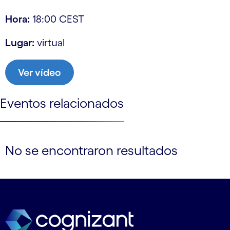
Hora:
18:00 CEST
Lugar:
virtual
Ver vídeo
Eventos relacionados
No se encontraron resultados
Ver menos
Ver más