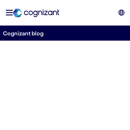
Cognizant blog
Toronto Cognizant Mulesoft
Virtual Meetup # 14- MUnit
& Test Recorder +
Parameterizations”
03.11.2021