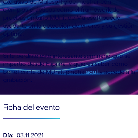
exclusivo de Mulesoft y de mostrar con
ejemplos prácticos cómo el framework de
pruebas unitario MUnit de Mulesoft puede
ayudarte en la detección de errores y su gestión
óptima.
Si te perdiste este interesante seminario que se
impartió desde España y quieres saber cómo
beneficiarte de MUnit, pincha
aquí
y accede a la
grabación.
Ficha del evento
Día:
03.11.2021