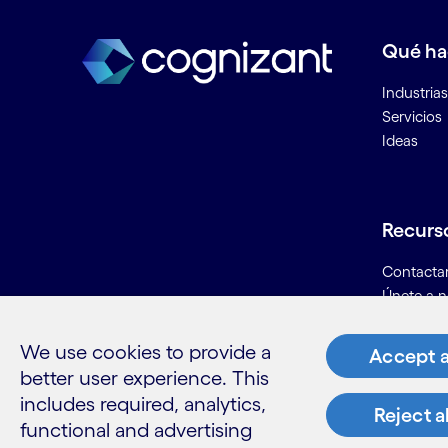
Qué h
Industrias
Servicios
Ideas
Recurs
Contacta
Únete a n
Informaci
Glosario
We use cookies to provide a
Accept a
better user experience. This
includes required, analytics,
Reject a
functional and advertising