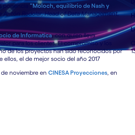
D
la ponencia
“Moloch, equilibrio de Nash y
e Antón Redolar, Head of Data Management,
H
L
ocio de Informatica
, con quien lleva
or para los clientes. El compromiso y los
C
no de los proyectos han sido reconocidos por
1
ellos, el de mejor socio del año 2017
17 de noviembre en
CINESA Proyecciones
, en