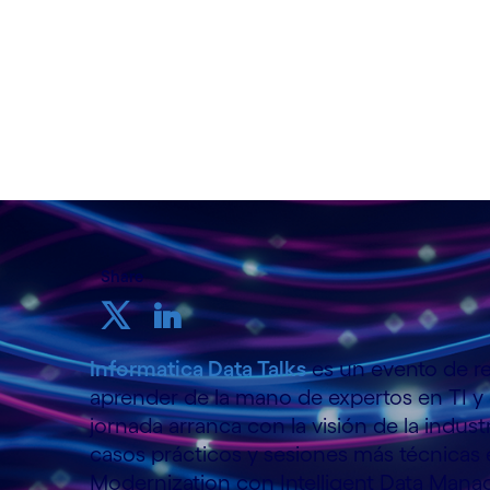
CINESA Proyecciones Calle de Fuencarral
Share
Informatica Data Talks
es un evento de ref
aprender de la mano de expertos en TI y 
jornada arranca con la visión de la indus
casos prácticos y sesiones más técnicas
Modernization con Intelligent Data Man