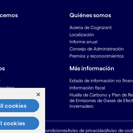
acemos
Quiénes somos
Acerca de Cognizant
Localización
Informe anual
Consejo de Administración
Premios y reconocimientos
os
Más información
r
Estado de información no finan
osotros
Información fiscal
ón para proveedores
Huella de Carbono y Plan de R
de Emisiones de Gases de Efec
ll cookies
Invernadero
ll cookies
Mapa del sitio
Condiciones
Aviso de privacidad
Aviso de coo