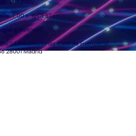
ía:
17.11.2022
ora:
9:00 a.m CEST
ugar:
presencial
INESA Proyecciones Calle de Fuencarral,
36 28001 Madrid