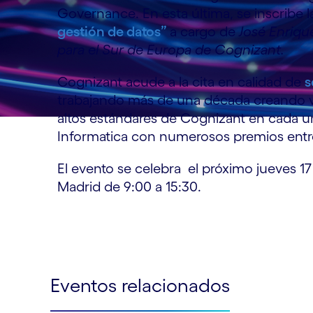
Governance. En esta última, se inscribe 
gestión de datos”
a cargo de
José Enriqu
para el Sur de Europa de Cognizant.
Cognizant acude a la cita en calidad de
s
trabajando más de una década creando val
altos estándares de Cognizant en cada u
Informatica con numerosos premios entre 
El evento se celebra el próximo jueves 
Madrid de 9:00 a 15:30.
Eventos relacionados