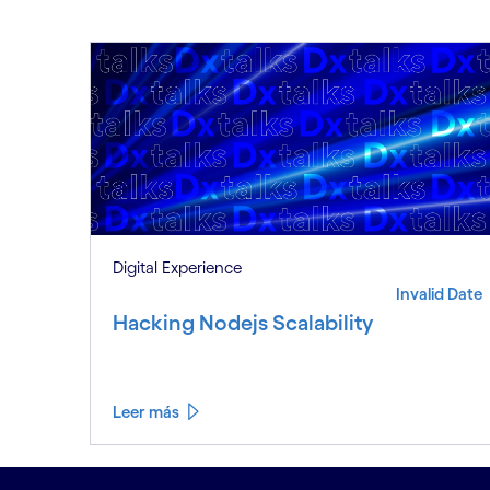
Digital Experience
Invalid Date
Hacking Nodejs Scalability
Leer más
See less
See more