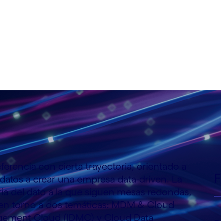
, 136 28001 Madrid
erencia con cierta trayectoria, orientado a
F
datos a crear una empresa data-driven. La
tria del dato a la que siguen mesas redondas,
 en torno a dos temáticas: MDM & Cloud
agement Cloud (IDMC) y Cloud Data