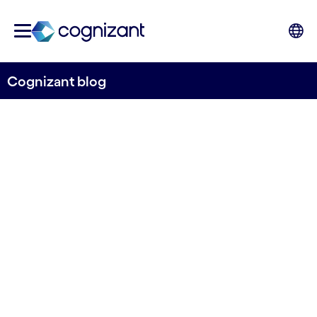
Cognizant blog
Advice to start a project
from scratch (Monorepo
with JS)
20.10.2022
Evento virtual