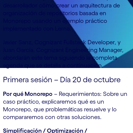
desarrollador cómo crear un arquitectura de
organización de repositorios basada en
Monorepo usando un ejemplo práctico
implementado con Lerna.
Javier Sanz, Cognizant Fullstack Developer, y
Juan García, Cognizant Engineering Manager,
abordarán este tema siguiendo la completa
agenda que se detalla a continuación.
Primera sesión – Día 20 de octubre
Por qué Monorepo
– Requerimientos: Sobre un
caso práctico, explicaremos qué es un
Monorepo, que problemáticas resuelve y lo
compararemos con otras soluciones.
Simplificación / Optimización /