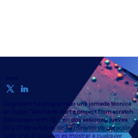
Share
Cognizant ha programado una jornada técnica
en inglés “Advice to start a project from scratch
(Monorepo with JS)”
, en
dos sesiones, jueves
20 y 27 de octubre
, de 45 minutos de duración
cada una. El objetivo es mostrar a cualquier