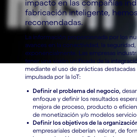
impacto en las compañías indus
fabricación inteligente, hemos
recomendadas.
La información proporcionada por los n
avances en la conectividad, la seguridad, l
exponencialmente. Las empresas industr
tener una visión unificada de la integrac
mediante el uso de prácticas destacadas 
impulsada por la IoT:
Definir el problema del negocio,
desarr
enfoque y definir los resultados espe
mejora de proceso, producto o eficien
de monetización y/o modelos servicio 
Definir los objetivos de la organizació
empresariales deberían valorar, de forma