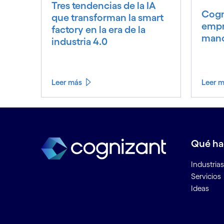
Tres tendencias de la IA
Cogn
que transforman la smart
empr
factory en la era de la
mano
industria 4.0
Leer más
Leer 
Ver menos
Ver más
Qué h
Industrias
Servicios
Ideas