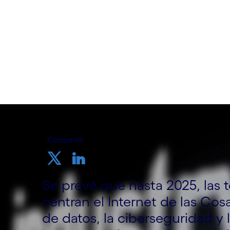
7 de mayo de 2020
Compartir
Se prevé que hasta 2025, las t
centran el Internet de las Cosa
de datos, la ciberseguridad y 