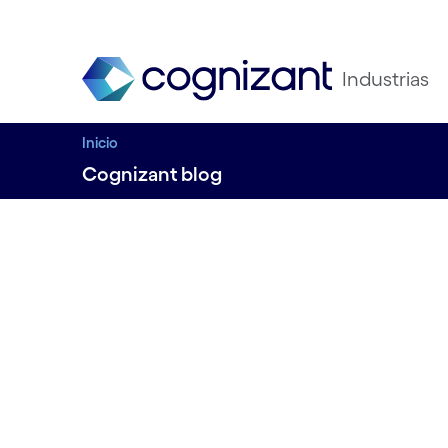
Industrias
Inicio
Cognizant blog
Siete prácticas p
implementar la f
inteligente
Rubén Navarro, Client Relationship Mana