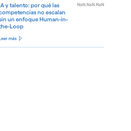
IA y talento: por qué las
NaN.NaN.NaN
competencias no escalan
sin un enfoque Human-in-
the-Loop
Leer más
See less
ee more