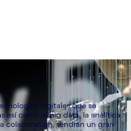
ecnologías digitales que se
s así como el big data, la analítica
la colaboración, tendrán un gran