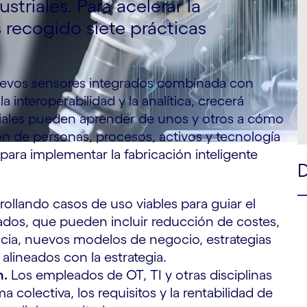
triales. Para acelerar la
 recogido siete prácticas
uevos sensores integrados combinada con
a interoperabilidad y la analítica, crecerá
iales pueden aprender de unos y otros a cómo
ión de personas, procesos, activos y tecnología
para implementar la fabricación inteligente
ollando casos de uso viables para guiar el
rados, que pueden incluir reducción de costes,
cia, nuevos modelos de negocio, estrategias
alineados con la estrategia.
n.
Los empleados de OT, TI y otras disciplinas
 colectiva, los requisitos y la rentabilidad de