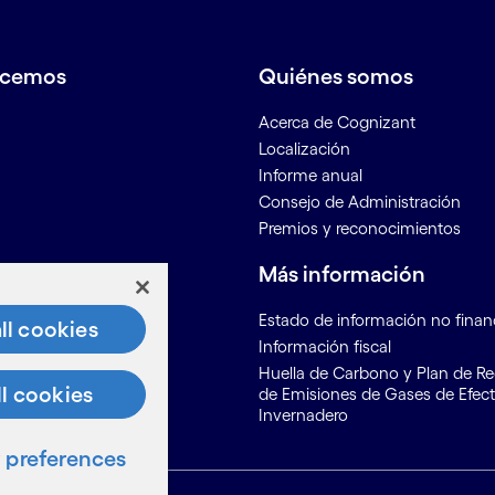
acemos
Quiénes somos
Acerca de Cognizant
Localización
Informe anual
Consejo de Administración
Premios y reconocimientos
os
Más información
r
Estado de información no finan
ll cookies
osotros
Información fiscal
ón para proveedores
Huella de Carbono y Plan de R
ll cookies
de Emisiones de Gases de Efec
Invernadero
preferences