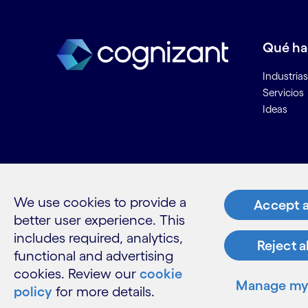
Leer menos
Leer más
Qué h
Industrias
Servicios
Ideas
Recurs
Contacta
We use cookies to provide a
Accept a
Únete a n
better user experience. This
Informaci
includes required, analytics,
Reject a
Glosario
functional and advertising
cookies. Review our
cookie
Manage my 
policy
for more details.