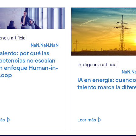
encia artificial
NaN.NaN.NaN
talento: por qué las
etencias no escalan
Inteligencia artificial
un enfoque Human-in-
NaN.N
Loop
IA en energía: cuando
talento marca la difer
más
Leer más