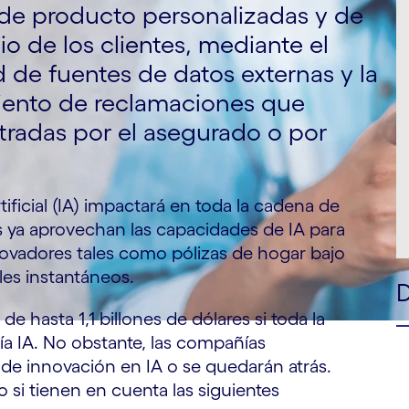
e producto personalizadas y de
io de los clientes, mediante el
 de fuentes de datos externas y la
iento de reclamaciones que
tradas por el asegurado o por
tificial (IA) impactará en toda la cadena de
hs ya aprovechan las capacidades de IA para
ovadores tales como pólizas de hogar bajo
es instantáneos.
e hasta 1,1 billones de dólares si toda la
ía IA. No obstante, las compañías
 de innovación en IA o se quedarán atrás.
 si tienen en cuenta las siguientes