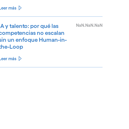
Leer más
IA y talento: por qué las
NaN.NaN.NaN
competencias no escalan
sin un enfoque Human-in-
the-Loop
Leer más
See less
ee more