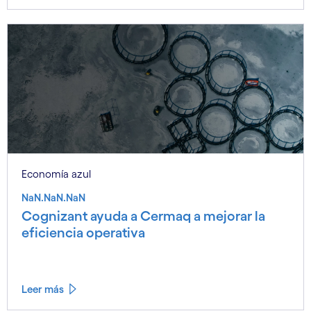
Economía azul
NaN.NaN.NaN
Cognizant ayuda a Cermaq a mejorar la
eficiencia operativa
Leer más