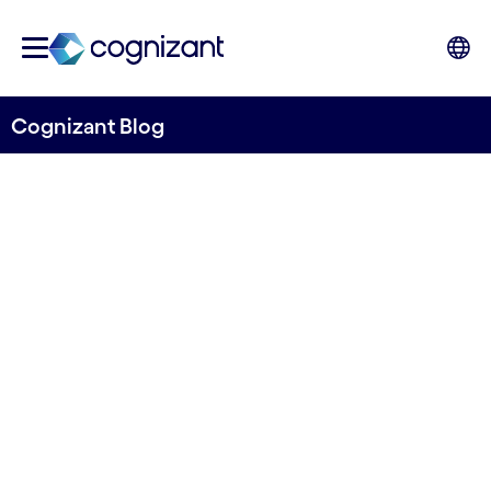
Cognizant Blog
NCS para el
secuestro de
carbono y NBS para
la estabilidad
ecológica