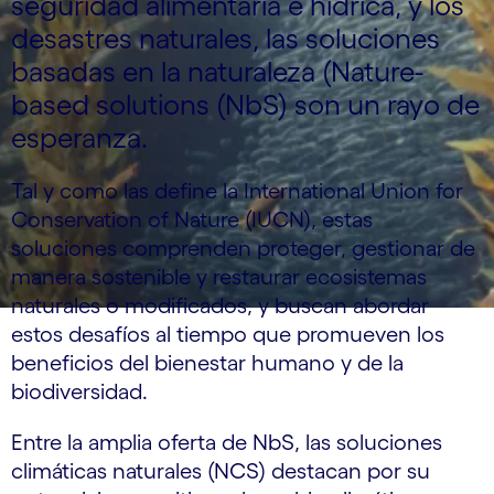
seguridad alimentaria e hídrica, y los
desastres naturales, las soluciones
basadas en la naturaleza (Nature-
based solutions (NbS) son un rayo de
esperanza.
Tal y como las define la International Union for
Conservation of Nature (IUCN), estas
soluciones comprenden proteger, gestionar de
manera sostenible y restaurar ecosistemas
naturales o modificados, y buscan abordar
estos desafíos al tiempo que promueven los
beneficios del bienestar humano y de la
biodiversidad.
Entre la amplia oferta de NbS, las soluciones
climáticas naturales (NCS) destacan por su