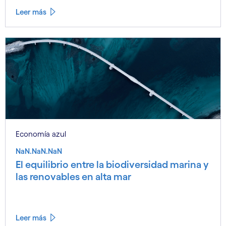
Leer más
Economía azul
NaN.NaN.NaN
El equilibrio entre la biodiversidad marina y
las renovables en alta mar
Leer más