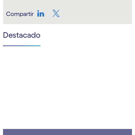
Compartir
LinkedIn
Twitter
Destacado