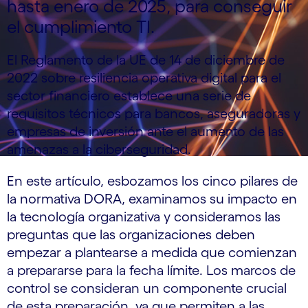
hasta enero de 2025, para conseguir
el cumplimiento TI.
El Reglamento de la UE de 14 de diciembre de
2022 sobre resiliencia operativa digital para el
sector financiero establece una serie de
requisitos técnicos para bancos, aseguradoras y
empresas de inversión ante el aumento de las
amenazas a la ciberseguridad.
En este artículo, esbozamos los cinco pilares de
la normativa DORA, examinamos su impacto en
la tecnología organizativa y consideramos las
preguntas que las organizaciones deben
empezar a plantearse a medida que comienzan
a prepararse para la fecha límite. Los marcos de
control se consideran un componente crucial
de esta preparación, ya que permiten a las