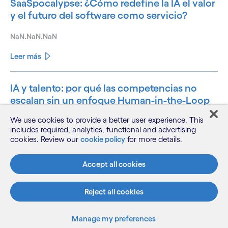
SaaSpocalypse: ¿Cómo redefine la IA el valor
y el futuro del software como servicio?
NaN.NaN.NaN
Leer más
IA y talento: por qué las competencias no
escalan sin un enfoque Human-in-the-Loop
We use cookies to provide a better user experience. This
NaN.NaN.NaN
includes required, analytics, functional and advertising
cookies. Review our
cookie policy
for more details.
Leer más
Accept all cookies
See less
See more
Artículos relacionados
Reject all cookies
Manage my preferences