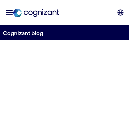
Cognizant blog
Marcos de control: un paso
adelante en el cumplimiento
de la normativa europea
DORA
Bradley Rees, Senior Manager y Kevin Davies,
Senior Consultant, GRC Consulting Practice,