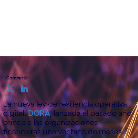
Cognizant
7 de marzo de 2024
Compartir
La nueva ley de resiliencia operativa
digital,
DORA
, lanzada el pasado año
brinda a las organizaciones
financieras una ventana de meses,