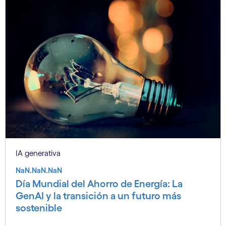
IA generativa
NaN.NaN.NaN
Día Mundial del Ahorro de Energía: La
GenAI y la transición a un futuro más
sostenible