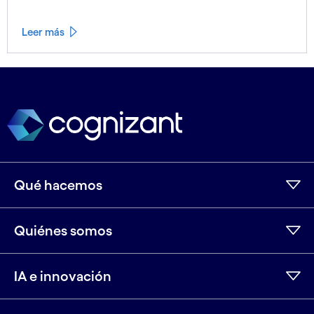
Leer más
Ver menos
Ver más
Qué hacemos
Quiénes somos
IA e innovación