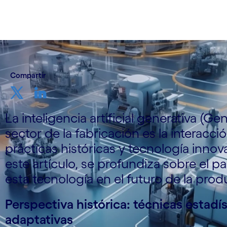
Compartir
La inteligencia artificial generativa (Gen
sector de la fabricación es la interacci
prácticas históricas y tecnología innov
este artículo, se profundiza sobre el p
esta tecnología en el futuro de la prod
Perspectiva histórica: técnicas estadís
adaptativas