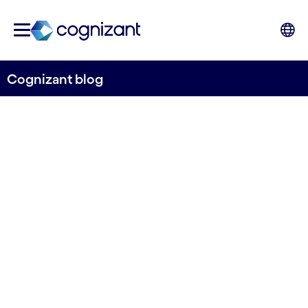
Cognizant blog
La revolución de la GenAI en
la producción industrial
Jeroen Caré,
Manufacturing, Logistics, Energy &
Utility Lead Cognizant Netherlands
16 de julio de 2024