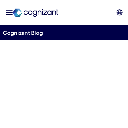
Cognizant Blog
La IA generativa: un universo
de posibilidades al alcance
de la mano
Este artículo es una versión reducida del escrito
por Ravi Kumar S, Chief Executive Officer,
Cognizant, y Andreea Roberts, Vice President of