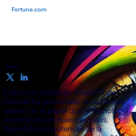
Marketing, que se publicó íntegramente
en
Fortune.com
.
3 de agosto de 2023
Share
El anuncio oficial de ChatGPT de
OpenAI ha provocado un auténtico
seísmo en el papel que la tecnología
desempeña en nuestras vidas.
Desmitificó el potencial de la