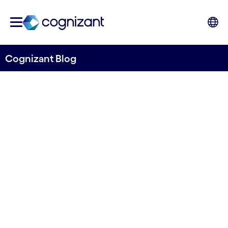
Cognizant Blog
La IA generativa no es la
panacea para la creación de
contenido
Dan Reed
,
Associate Director, Digital
Experience, Cognizant
30 de octubre de 2023