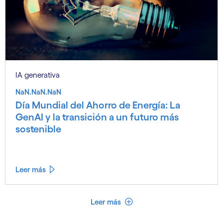
IA generativa
NaN.NaN.NaN
Día Mundial del Ahorro de Energía: La
GenAI y la transición a un futuro más
sostenible
Leer más
Ver menos
Leer más