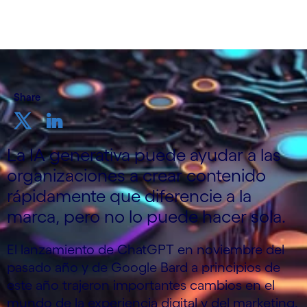
Share
La IA generativa puede ayudar a las
organizaciones a crear contenido
rápidamente que diferencie a la
marca, pero no lo puede hacer sola.
El lanzamiento de ChatGPT en noviembre del
pasado año y de Google Bard a principios de
este año trajeron importantes cambios en el
mundo de la experiencia digital y del marketing.