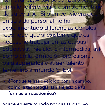
un valor diferencial y complementario
de su equipo. Si bien considera que
en su vida personal no ha
experimentado diferencias de roles,
reconoce que sí existen y que es
necesario trabajar en las etapas
educativas iniciales e intermedias, así
como en la formación profesional,
para superarlos y atraer talento
femenino al mundo STEM.
¿Por qué te has decidido por un campo,
como la tecnología, tan alejado de tu
formación académica?
Acabé en este mundo por casualidad, yo