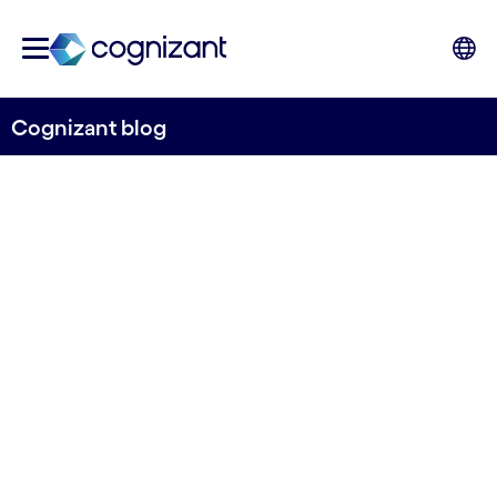
Cognizant blog
“Es en las etapas educativas
iniciales e intermedias,
donde se debe fomentar y
demostrar que la tecnología
no es cosa de chicos”