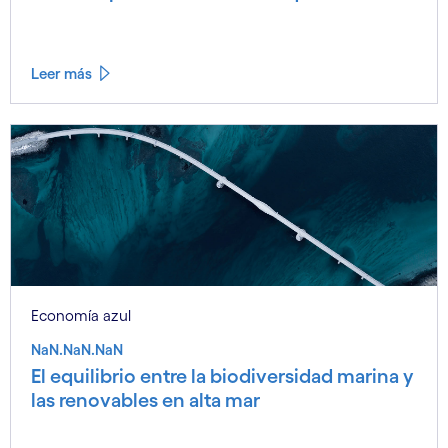
Leer más
Economía azul
NaN.NaN.NaN
El equilibrio entre la biodiversidad marina y
las renovables en alta mar