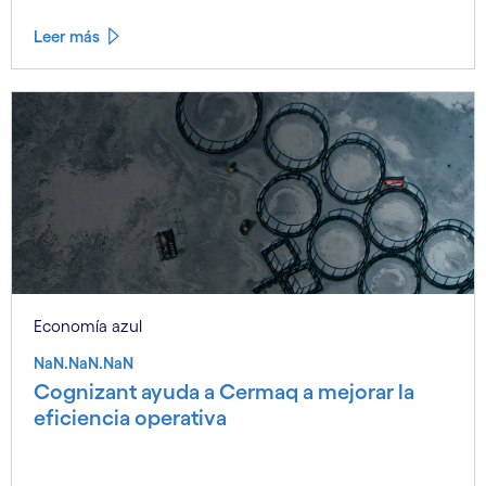
Leer más
Economía azul
NaN.NaN.NaN
Cognizant ayuda a Cermaq a mejorar la
eficiencia operativa