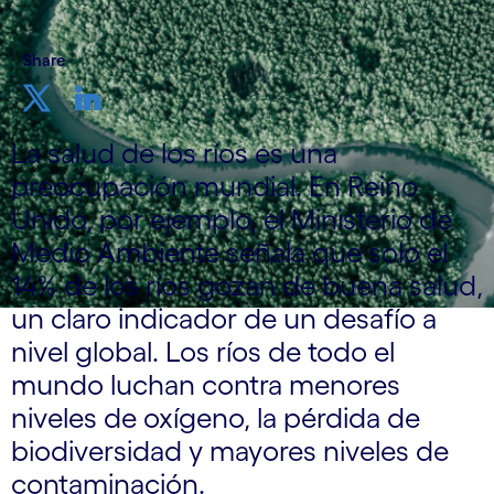
Share
La salud de los ríos es una
preocupación mundial. En Reino
Unido, por ejemplo, el Ministerio de
Medio Ambiente señala que solo el
14% de los ríos gozan de buena salud,
un claro indicador de un desafío a
nivel global. Los ríos de todo el
mundo luchan contra menores
niveles de oxígeno, la pérdida de
biodiversidad y mayores niveles de
contaminación.