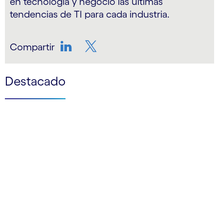
en tecnología y negocio las últimas
tendencias de TI para cada industria.
Compartir
LinkedIn
Twitter
Destacado