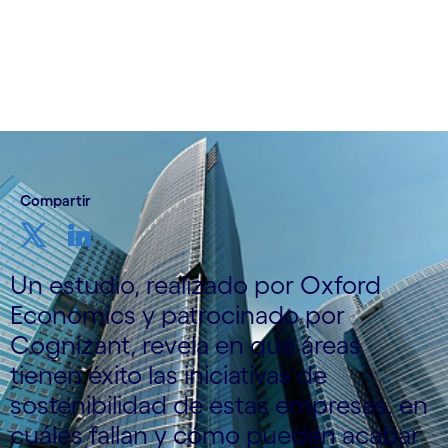
21 de marzo de 2024
Compartir
Un estudio, realizado por Oxford
Economics y patrocinado por
Cognizant, revela en qué áreas
tienen éxito las iniciativas de
sostenibilidad de estas empresas, en
cuáles fallan y cómo pueden acabar