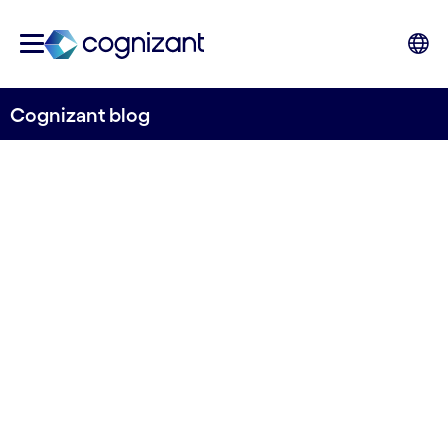
Cognizant blog
Cómo las organizaciones
financieras pueden
materilizar la sostenibilidad
en sus productos
Cognizant España