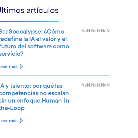
ltimos artículos
SaaSpocalypse: ¿Cómo
NaN.NaN.NaN
redefine la IA el valor y el
futuro del software como
servicio?
Leer más
IA y talento: por qué las
NaN.NaN.NaN
competencias no escalan
sin un enfoque Human-in-
the-Loop
Leer más