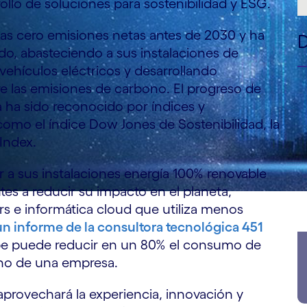
rollo de soluciones para sostenibilidad y ESG.
las cero emisiones netas antes de 2030 y ha
do, abasteciendo a sus instalaciones de
vehículos eléctricos y desarrollando
re las emisiones de carbono. El progreso de
a ha sido reconocido por índices y
como el índice Dow Jones de Sostenibilidad, la
Index.
r a sus instalaciones energía 100% renovable
tes a reducir su impacto en el planeta,
rs e informática cloud que utiliza menos
un informe de la consultora tecnológica 451
ube puede reducir en un 80% el consumo de
ono de una empresa.
provechará la experiencia, innovación y