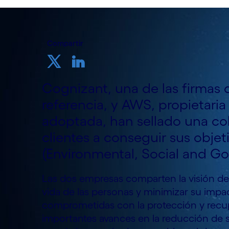
Compartir
Cognizant, una de las firmas 
referencia, y AWS, propietari
adoptada, han sellado una col
clientes a conseguir sus objet
(Environmental, Social and G
Las dos empresas comparten la visión de
vida de las personas y minimizar su impa
comprometidas con la protección y recu
importantes avances en la reducción de 