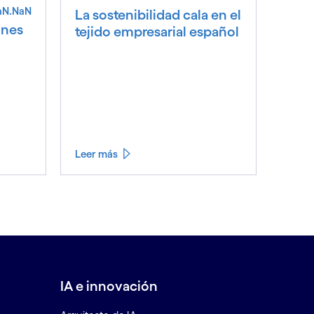
aN.NaN
La sostenibilidad cala en el
ones
tejido empresarial español
Leer más
IA e innovación