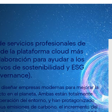
de servicios profesionales de
a de la plataforma cloud más
aboración para ayudar a los
ivos de sostenibilidad y ESG
overnance).
 diseñar empresas modernas para mejorar la
cto en el planeta. Ambas están totalmente
peración del entorno, y han protagonizado
sus emisiones de carbono, el incremento del