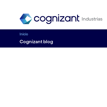
Industrias
Inicio
Cognizant blog
Cognizant y Am
Services (AWS) 
fuerzas para ayud
clientes a conseg