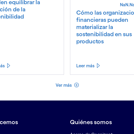
n equilibrar la
NaN.N
ción de la
Cómo las organizaci
nibilidad
financieras pueden
materializar la
sostenibilidad en sus
productos
más
Leer más
Ver menos
Ver más
acemos
Quiénes somos