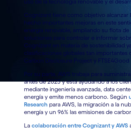
uso de la tecnología renovable y el desar
Cognizant tiene como objetivo alcanzar 
hecho importantes mejoras en este senti
energía renovable, ampliando su flota de 
soluciones para controlar e informar sob
Cognizant en materia de sostenibilidad y
clasificaciones globales tan importantes 
Carbon Disclosure Project y FTSE4Good 
Por su parte, AWS trabaja para suministra
antes de 2025 y está ayudando a los clien
mediante ingeniería avanzada, data cente
energía y emite menos carbono. Según
Research
para AWS, la migración a la n
energía y un 96% las emisiones de carb
La
colaboración entre Cognizant y AWS
a