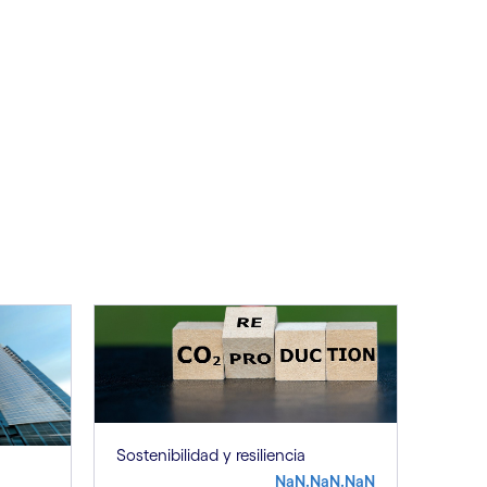
See less
ee more
Sostenibilidad y resiliencia
NaN.NaN.NaN