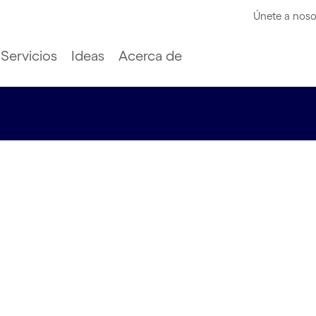
Únete a noso
Servicios
Ideas
Acerca de
azon Web
unen
ar a los
uir sus