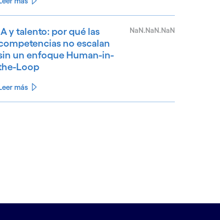
Leer más
IA y talento: por qué las
NaN.NaN.NaN
competencias no escalan
sin un enfoque Human-in-
the-Loop
Leer más
See less
ee more