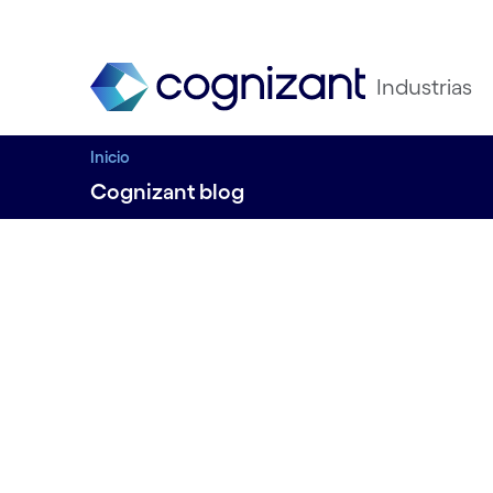
Industrias
Inicio
Cognizant blog
Cognizant patroc
MuleSoft Forum 
2022