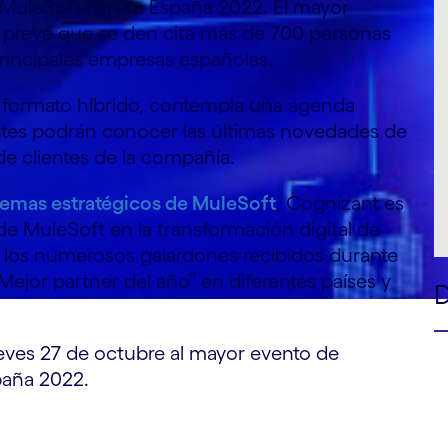
 MuleSoft Forum España 2022. El mayor
e prevé que se den cita más de 700 personas
rincipales empresas españolas.
n formato híbrido, contempla una agenda
tentes podrán conocer las últimas novedades de
de clientes de la compañía.
stemas estratégicos de MuleSoft
, Cognizant es
o de MuleSoft en la transformación digital de
 los numerosos galardones recibidos durante
ejor partner del año” en diferentes países y
eves 27 de octubre al mayor evento de
paña 2022.