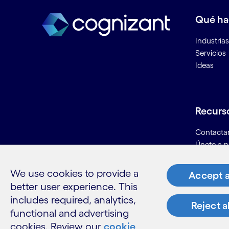
Qué h
Industrias
Servicios
Ideas
Recurs
Contacta
Únete a n
Informaci
Glosario
We use cookies to provide a
Accept a
better user experience. This
includes required, analytics,
Reject a
functional and advertising
cookies. Review our
cookie