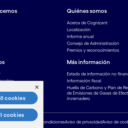
acemos
Quiénes somos
Acerca de Cognizant
Localización
Informe anual
Consejo de Administración
Premios y reconocimientos
os
Más información
r
Estado de información no finan
osotros
Información fiscal
ón para proveedores
Huella de Carbono y Plan de R
de Emisiones de Gases de Efec
ll cookies
Invernadero
ll cookies
Mapa del sitio
Condiciones
Aviso de privacidad
Aviso de coo