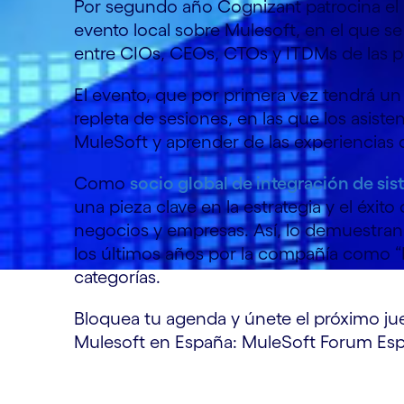
Por segundo año Cognizant patrocina el
evento local sobre Mulesoft, en el que s
entre CIOs, CEOs, CTOs y ITDMs de las p
El evento, que por primera vez tendrá u
repleta de sesiones, en las que los asis
MuleSoft y aprender de las experiencias 
Como
socio global de integración de si
una pieza clave en la estrategia y el éxit
negocios y empresas. Así, lo demuestran
los últimos años por la compañía como “M
categorías.
Bloquea tu agenda y únete el próximo ju
Mulesoft en España: MuleSoft Forum Es