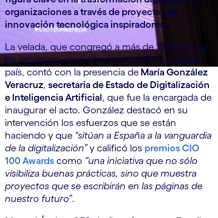
organizaciones a través de proyectos de
innovación tecnológica inspiradores.
La velada, que congregó a más de 150 CIOs de
las organizaciones e instituciones de nuestro
país, contó con la presencia de
María González
Veracruz
,
secretaria de Estado de Digitalización
e Inteligencia Artificial
, que fue la encargada de
inaugurar el acto. González destacó en su
intervención los esfuerzos que se están
haciendo y que
"sitúan a España a la vanguardia
de la digitalización”
y calificó los
premios CIO
100 Awards
como
“una iniciativa que no sólo
visibiliza buenas prácticas, sino que muestra
proyectos que se escribirán en las páginas de
nuestro futuro
”.