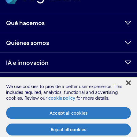
Qué hacemos
Quiénes somos
IA e innovación
Recursos
We use cookies to provide a better user experience. This
includes required, analytics, functional and advertising
cookies. Review our
cookie policy
for more details.
Más información
Accept all cookies
LinkedIn
Twitter
Facebook
Instagram
Youtube
Reject all cookies
Mapa del sitio