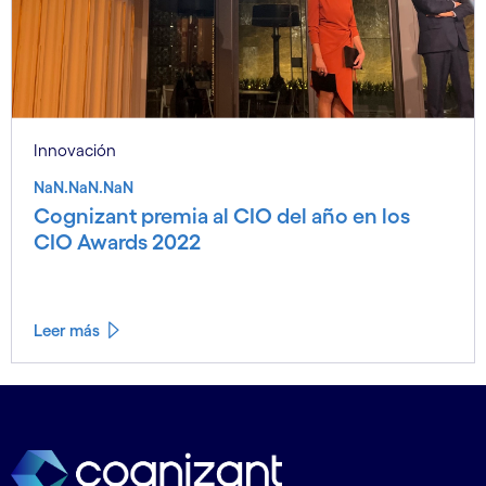
Innovación
NaN.NaN.NaN
Cognizant premia al CIO del año en los
CIO Awards 2022
Leer más
Leer menos
Leer más