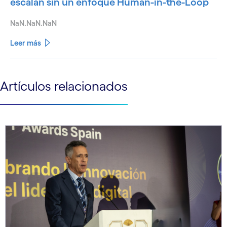
escalan sin un enfoque Human-in-the-Loop
NaN.NaN.NaN
Leer más
See less
Artículos relacionados
See more