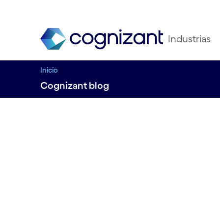
Industrias
Inicio
Cognizant blog
Cinco formas en 
retailers repensar
experiencia en 2