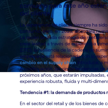
consumo para este año están 
del cliente.
La experiencia de cliente siempre ha sido c
consumo, pero, en 2023, alcanzará nuevo
La recién lanzada estrategia de metaverso
crear lealtad a través de experiencia inme
(DTC); la resiliencia de la cadena de sumi
empresarial está relacionada con la exp
cambio en el supply chain
introduce, a me
A continuación, las cinco tendencias de r
próximos años, que estarán impulsadas, 
experiencia robusta, fluida y multi-dimens
Tendencia #1: la demanda de productos 
En el sector del retail y de los bienes 