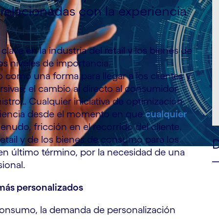
relacionadas con la experiencia
lave en la industria del retail y los bienes de
s niveles de importancia.
 como una forma para llegar a los clientes y
rsivas; el cambio al directo al consumidor
nistro… Cualquier iniciativa de optimización
eriencia desde el momento en que
cualquier
nudo, fricción en el recorrido del cliente.
etail y de los bienes de consumo para los
en último término, por la necesidad de una
ional.
más personalizados
de consumo, la demanda de personalización