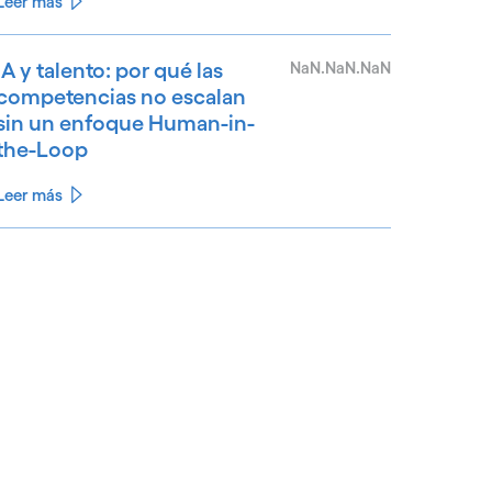
Leer más
IA y talento: por qué las
NaN.NaN.NaN
competencias no escalan
sin un enfoque Human-in-
the-Loop
Leer más
See less
ee more