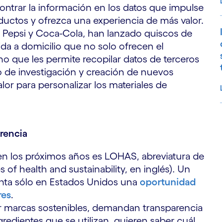
ntrar la información en los datos que impulse
oductos y ofrezca una experiencia de más valor.
os Pepsi y Coca-Cola, han lanzado quiscos de
da a domicilio que no solo ofrecen el
o que les permite recopilar datos de terceros
so de investigación y creación de nuevos
or para personalizar los materiales de
S
arencia
 en los próximos años es LOHAS, abreviatura de
les of health and sustainability, en inglés). Un
nta sólo en Estados Unidos una
oportunidad
res
.
r marcas sostenibles, demandan transparencia
redientes que se utilizan, quieren saber cuál