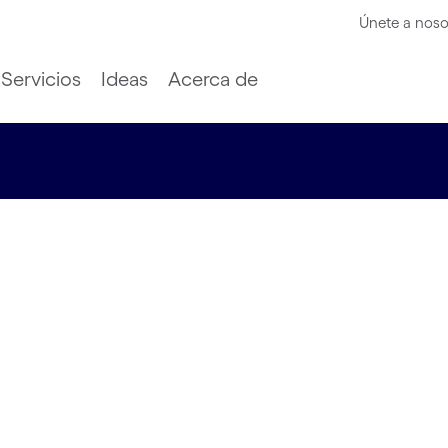
Únete a noso
Servicios
Ideas
Acerca de
que los
án la
023