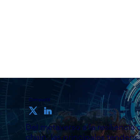
Cognizant España
10 de febrero de 2023
Compartir
Del metaverso a la resiliencia
chain, las principales tendenci