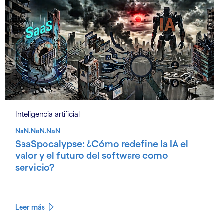
Inteligencia artificial
NaN.NaN.NaN
SaaSpocalypse: ¿Cómo redefine la IA el
valor y el futuro del software como
servicio?
Leer más