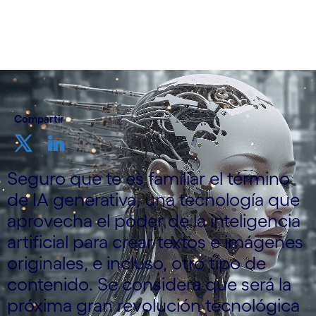
Compartir
Seguro que te es familiar el término
de IA generativa, una tecnología que
aprovecha el poder de la inteligencia
artificial para crear textos e imágenes
originales, e incluso, otro tipo de
contenido. Se considera que será la
próxima gran revolución tecnológica