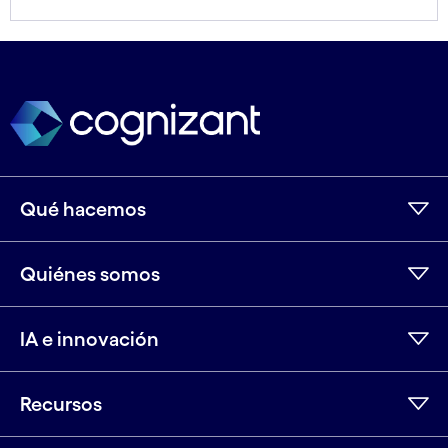
Leer menos
Leer más
Qué hacemos
Quiénes somos
IA e innovación
Recursos