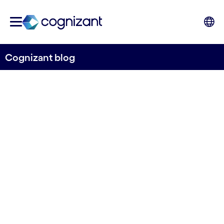
Cognizant blog
ChatGPT y la revolución de
la IA generativa
Cognizant España
18 de mayo de 2023