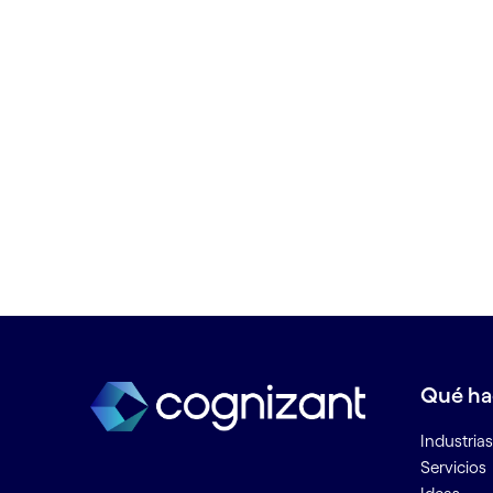
Estrategia del Internet de las
Cosas
Etica de los datos
Experiencia de cliente (CX)
Experiencia de cliente omnicanal
Experiencia del cliente de la utilit
Externalización de proceso de
negocio (BPO)
Extracción de reglas de negocio
F
Fábrica conectada
Qué h
Fábrica digital
Fabricación aditiva e impresión e
Industrias
3D
Servicios
Fabricación inteligente