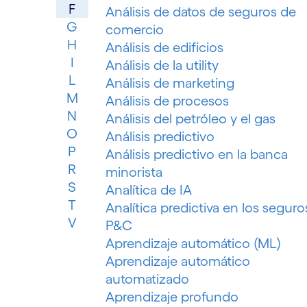
F
Análisis de datos de seguros de
G
comercio
H
Análisis de edificios
I
Análisis de la utility
L
Análisis de marketing
M
Análisis de procesos
N
Análisis del petróleo y el gas
O
Análisis predictivo
P
Análisis predictivo en la banca
R
minorista
S
Analítica de IA
T
Analítica predictiva en los seguro
V
P&C
Aprendizaje automático (ML)
Aprendizaje automático
automatizado
Aprendizaje profundo