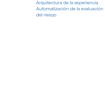
Arquitectura de la experiencia
Automatización de la evaluación
del riesgo
Automatización de la
recuperación de deudas
Automatización de marketing
Automatización de procesos
Automatización del petróleo y el
gas
Automatización inteligente
Automatización inteligente de
procesos
Automatización P&C
Automatización robótica de
procesos (RPA)
B