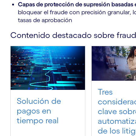
Capas de protección de supresión basadas
bloquear el fraude con precisión granular, l
tasas de aprobación
Contenido destacado sobre fraud
s
o
Tres
Solución de
considera
pagos en
clave sobr
tiempo real
automatiz
de los liti