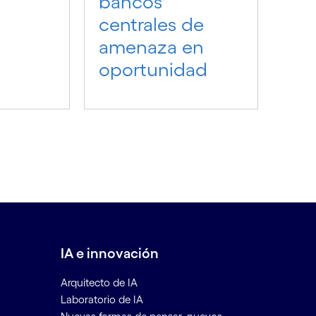
bancos
centrales de
amenaza en
oportunidad
IA e innovación
Arquitecto de IA
Laboratorio de IA