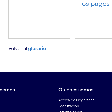
los pagos
y
Volver al
glosario
acemos
Quiénes somos
n
Acerca de Cognizant
Localización