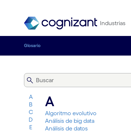
Industrias
Glosario
A
A
B
C
Algoritmo evolutivo
D
Análisis de big data
E
Análisis de datos