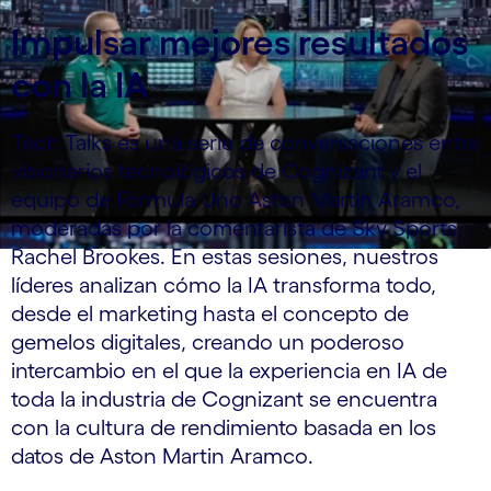
Impulsar mejores resultados
con la IA
Tech Talks es una serie de conversaciones entre
visionarios tecnológicos de Cognizant y el
equipo de Fórmula Uno Aston Martin Aramco,
moderadas por la comentarista de Sky Sports,
Rachel Brookes. En estas sesiones, nuestros
líderes analizan cómo la IA transforma todo,
desde el marketing hasta el concepto de
gemelos digitales, creando un poderoso
intercambio en el que la experiencia en IA de
toda la industria de Cognizant se encuentra
con la cultura de rendimiento basada en los
datos de Aston Martin Aramco.