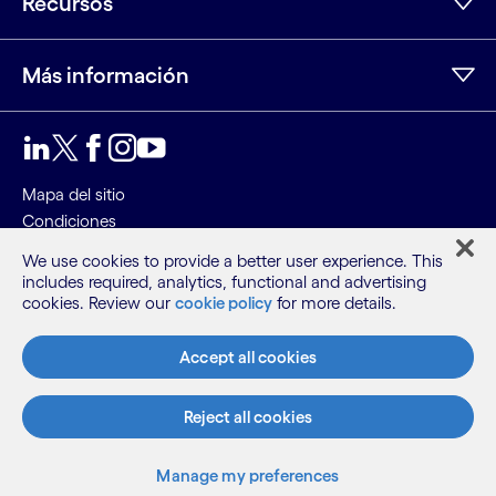
Recursos
Más información
LinkedIn
Twitter
Facebook
Instagram
Youtube
Mapa del sitio
Condiciones
Aviso de privacidad
We use cookies to provide a better user experience. This
Aviso de cookies
includes required, analytics, functional and advertising
cookies. Review our
cookie policy
for more details.
©2026 Cognizant, todos los derechos reservados
Accept all cookies
Reject all cookies
Manage my preferences