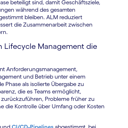
se beteiligt sind, damit Geschäftsziele,
rungen während des gesamten
estimmt bleiben. ALM reduziert
bessert die Zusammenarbeit zwischen
rn.
on Lifecycle Management die
eint Anforderungsmanagement,
nagement und Betrieb unter einem
 Phase als isolierte Übergabe zu
arenz, die es Teams ermöglicht,
zurückzuführen, Probleme früher zu
ne die Kontrolle über Umfang oder Kosten
s und
CI/CD-Pipelines
abgestimmt, bei