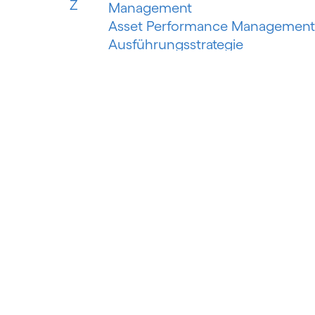
Z
Management
Asset Performance Management
Ausführungsstrategie
Automatisiertes Erfassungssyste
Automatisiertes maschinelles
Lernen
Automatisierung der
Risikobewertung
Automatisierung des
Schuldeneinzugs
Autorisierter Push-Payment-
Betrug
B
Banking als Plattform
Banking as a Service