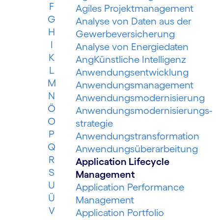
F
Agiles Projektmanagement
G
Analyse von Daten aus der
H
Gewerbeversicherung
I
Analyse von Energiedaten
K
AngKünstliche Intelligenz
L
Anwendungsentwicklung
M
Anwendungsmanagement
N
Anwendungsmodernisierung
Ö
Anwendungsmodernisierungs­
O
strategie
P
Anwendungs­trans­for­mation
Q
Anwendungsüberarbeitung
R
Application Lifecycle
S
Management
U
Application Performance
Ü
Management
V
Application Portfolio