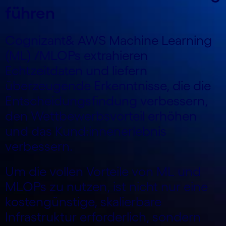
führen
Cognizant& AWS Machine Learning
(ML) /MLOPs extrahieren
Echtzeitdaten und liefern
überzeugende Erkenntnisse, die die
Entscheidungsfindung verbessern,
den Wettbewerbsvorteil erhöhen
und das Kund:inn­enerlebnis
verbessern.
Um die vollen Vorteile von ML und
MLOPs zu nutzen, ist nicht nur eine
kostengünstige, skalierbare
Infrastruktur erforderlich, sondern