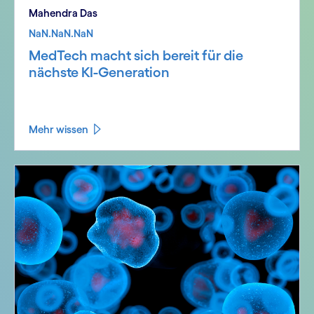
Mahendra Das
NaN.NaN.NaN
MedTech macht sich bereit für die
nächste KI-Generation
Mehr wissen