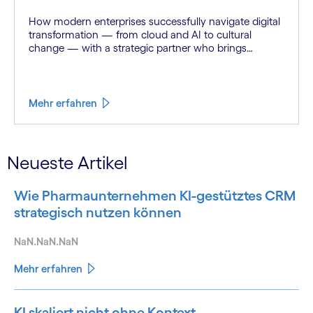
How modern enterprises successfully navigate digital
transformation — from cloud and AI to cultural
change — with a strategic partner who brings
genuine industry fluency.
Mehr erfahren
閉じる
さらに表示
Neueste Artikel
Wie Pharmaunternehmen KI-gestütztes CRM
strategisch nutzen können
NaN.NaN.NaN
Mehr erfahren
KI skaliert nicht ohne Kontext