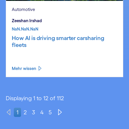
Automotive
Zeeshan Irshad
NaN.NaN.NaN
How AI is driving smarter carsharing
fleets
Mehr wissen
Displaying 1 to 12 of 112
1
2
3
4
5