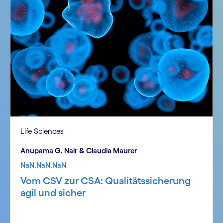
Life Sciences
Anupama G. Nair & Claudia Maurer
NaN.NaN.NaN
Vom CSV zur CSA: Qualitätssicherung
agil und sicher