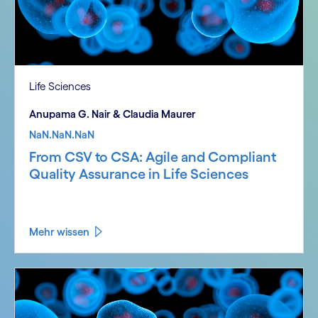
Life Sciences
Anupama G. Nair & Claudia Maurer
NaN.NaN.NaN
From CSV to CSA: Agile and Compliant
Quality Assurance in Life Sciences
Mehr wissen