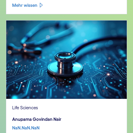
Mehr wissen
Life Sciences
Anupama Govindan Nair
NaN.NaN.NaN