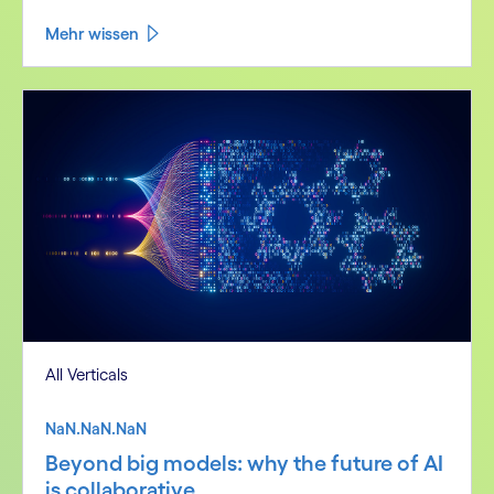
Mehr wissen
All Verticals
NaN.NaN.NaN
Beyond big models: why the future of AI
is collaborative