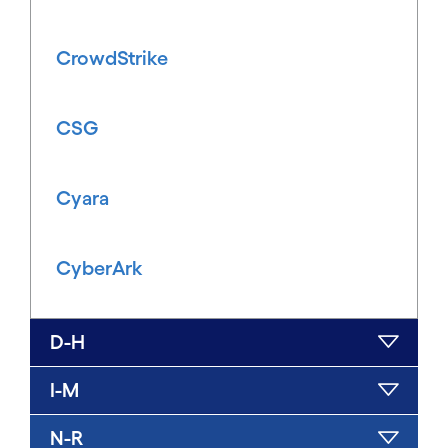
CrowdStrike
CSG
Cyara
CyberArk
D-H
I-M
N-R