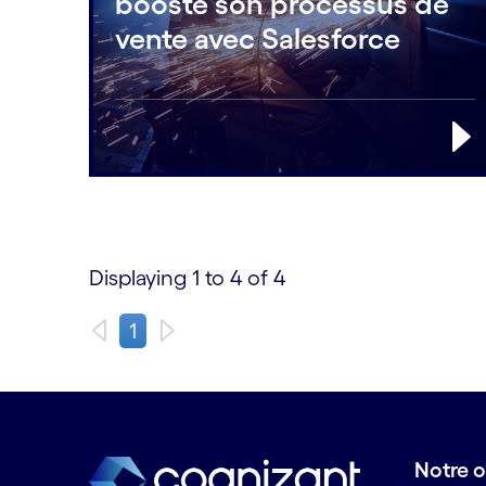
booste son processus de
vente avec Salesforce
Displaying 1 to 4 of 4
1
Notre o