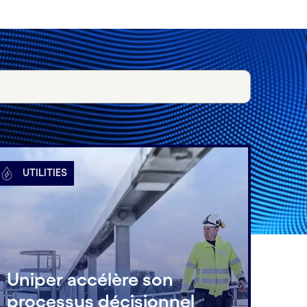
UTILITIES
Uniper accélère son
processus décisionnel