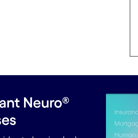
zant Neuro®
ses