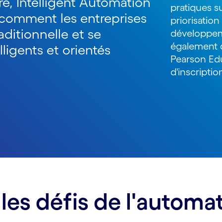
e, Intelligent Automation
pratiques su
comment les entreprises
priorisation
aditionnelle et se
développem
également d
ligents et orientés
Pearson Ed
d'inscripti
les défis de l'automat