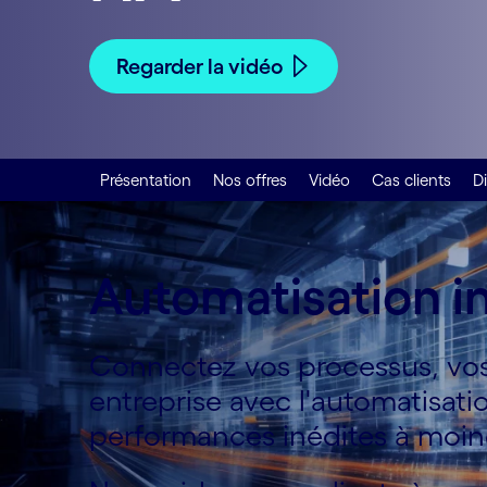
Regarder la vidéo
Présentation
Nos offres
Vidéo
Cas clients
Di
Automatisation in
Connectez vos processus, vos 
entreprise avec l'automatisatio
performances inédites à moin