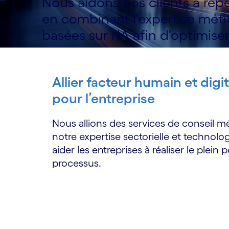
Nous aidons nos clients à repe
en combinant l'expertise métie
basées sur l'IA afin d'optimiser
Allier facteur humain et digi
pour l’entreprise
Nous allions des services de conseil mé
notre expertise sectorielle et techno
aider les entreprises à réaliser le plein 
processus.