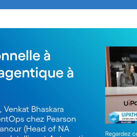
onnelle à
 agentique à
5, Venkat Bhaskara
entOps chez Pearson
hanour (Head of NA
Regardez ce