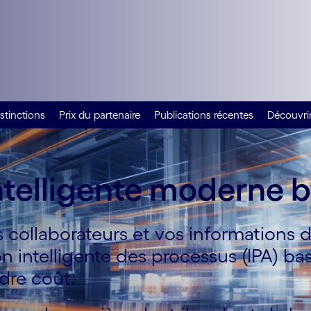
stinctions
Prix du partenaire
Publications récentes
Découvrir
telligente moderne ba
collaborateurs et vos informations 
n intelligente des processus (IPA) bas
dre coût.