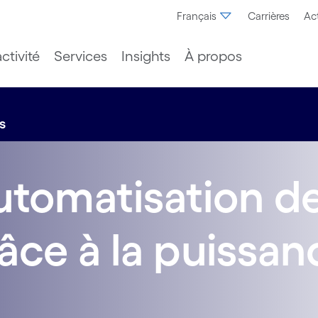
Français
Carrières
Act
ctivité
Services
Insights
À propos
s
automatisation d
âce à la puissan