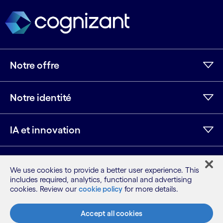
Notre offre
Notre identité
IA et innovation
Ressources
We use cookies to provide a better user experience. This
includes required, analytics, functional and advertising
cookies. Review our
cookie policy
for more details.
LinkedIn
Twitter
Facebook
Instagram
Youtube
Accept all cookies
Plan du site