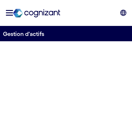
Gestion d'actifs
REPENSEZ LES OPÉRATIONS ET
L'INFORMATIQUE
Prospérez malgré
des exigences
changeantes