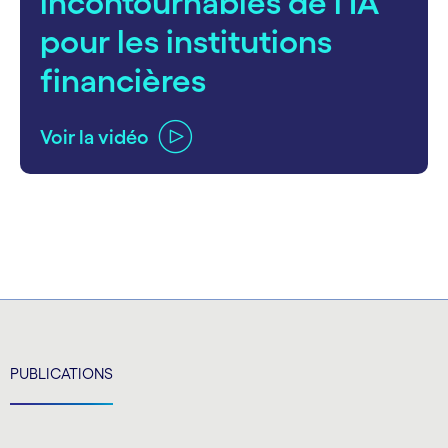
incontournables de l'IA
pour les institutions
financières
Voir la vidéo
carousel ends
PUBLICATIONS