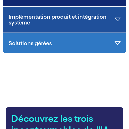
Implémentation produit et intégration
système
Solutions gérées
carousel starts
Découvrez les trois