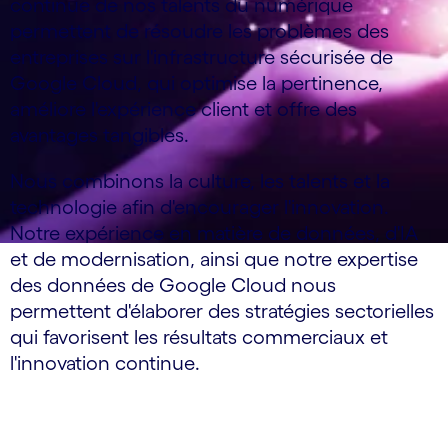
continue de nos talents du numérique
permettent de résoudre les problèmes des
entreprises sur l'infrastructure sécurisée de
Google Cloud, qui optimise la pertinence,
améliore l'expérience client et offre des
avantages tangibles.
Nous combinons la culture, les talents et la
technologie afin d'encourager l'innovation.
Notre expérience en matière de données, d'IA
et de modernisation, ainsi que notre expertise
des données de Google Cloud nous
permettent d'élaborer des stratégies sectorielles
qui favorisent les résultats commerciaux et
l'innovation continue.