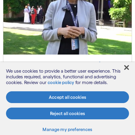
Le pouvoir du partenariat | La
We use cookies to provide a better user experience. This
révolution IA de Cognizant et
includes required, analytics, functional and advertising
Google Cloud
cookies. Review our
cookie policy
for more details.
Accept all cookies
Reject all cookies
Manage my preferences