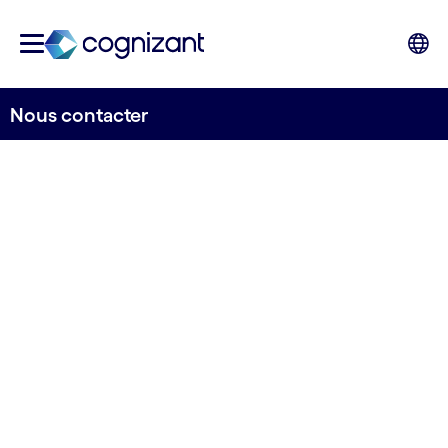
Nous contacter
La remise en cause du
statu quo actuel
Demain, accomplissez de