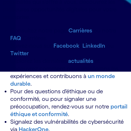
possibilités qui s'offre à vous, découvrez les
meilleures opportunités digitales pour votre
entreprise.
Consultez notre page
Carrières
ou notre
FAQ
Carrières.
Suivez-nous sur
Facebook
,
LinkedIn
ou
Twitter
.
Explorez les dernières
actualités
et
découvrez comment nous améliorons les
expériences et contribuons à
un monde
durable
.
Pour des questions d'éthique ou de
conformité, ou pour signaler une
préoccupation, rendez-vous sur notre
portail
éthique et conformité
.
Signalez des vulnérabilités de cybersécurité
via
HackerOne
.