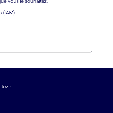
 que vous le souhaitez.
s (IAM)
tez :