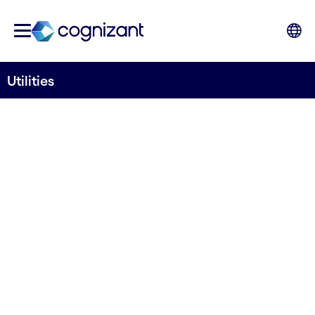
Utilities
DIGITAL ET UTILITIES :
Dynamiser
l’innovation, la
croissance et
renforcer l’efficacité