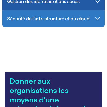
Gestion des identités et des accès
Sécurité de l'infrastructure et du cloud
carousel starts
Donner aux
organisations les
moyens d'une