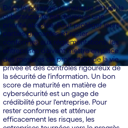
Dans le paysage numérique actuel, la
cybersécurité est devenue une
priorité absolue. Pour protéger leurs
parties prenantes et rester
conformes aux réglementations, les
entreprises doivent mettre en place
des mesures de protection de la vie
privée et des contrôles rigoureux de
la sécurité de l'information. Un bon
score de maturité en matière de
cybersécurité est un gage de
crédibilité pour l'entreprise. Pour
rester conformes et atténuer
efficacement les risques, les
entreprises tournées vers le progrès