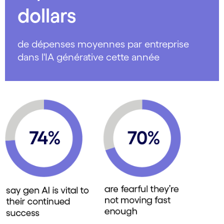
dollars
de dépenses moyennes par entreprise
dans l'IA générative cette année