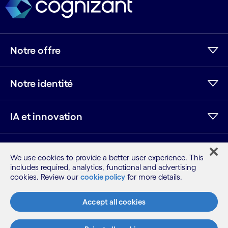
Notre offre
Notre identité
IA et innovation
Ressources
We use cookies to provide a better user experience. This
includes required, analytics, functional and advertising
cookies. Review our
cookie policy
for more details.
LinkedIn
Twitter
Facebook
Instagram
Youtube
Accept all cookies
Plan du site
Conditions