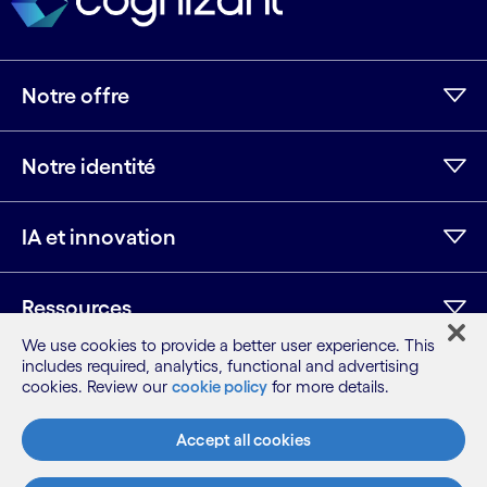
Notre offre
Notre identité
IA et innovation
Ressources
We use cookies to provide a better user experience. This
includes required, analytics, functional and advertising
cookies. Review our
cookie policy
for more details.
LinkedIn
Twitter
Facebook
Instagram
Youtube
Plan du site
Accept all cookies
Conditions
Avis de confidentialité