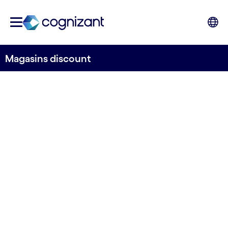
Magasins discount
COMPÉTITIVITÉ DES RETAILERS
Des expériences
client supérieures
pour plus de
réussite