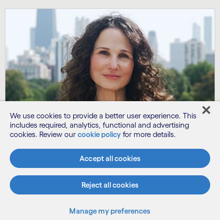
We use cookies to provide a better user experience. This
includes required, analytics, functional and advertising
cookies. Review our
cookie policy
for more details.
Accept all cookies
Découvrir de nouvelles voies
Reject all cookies
pour les partenariats en matière
d'IA
Manage my preferences