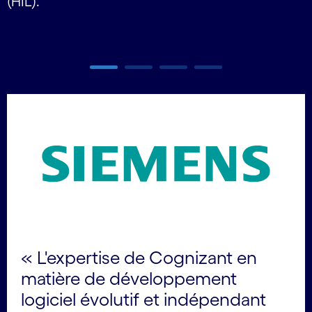
(HIL).
p
Carousel ends
« L'expertise de Cognizant en
matière de développement
logiciel évolutif et indépendant