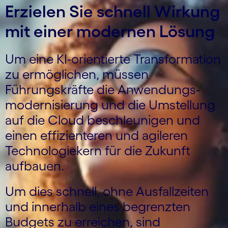
Erzielen Sie schnell Wirkung
mit einer modernen Lösung
Um eine KI-orientierte Transformation
zu ermöglichen, müssen
Führungskräfte die Anwendungs­
moder­nisierung und die Umstellung
auf die Cloud beschleunigen und
einen effizienteren und agileren
Technologie­kern für die Zukunft
aufbauen.
Um dies schnell, ohne Ausfallzeiten
und innerhalb eines begrenzten
Budgets zu erreichen, sind