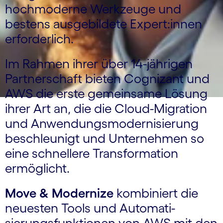
hochmoderne Werkzeuge und
bestens ausgebildete Expert:innen
erforderlich.
Im Rahmen ihrer über 14-jährigen
Partnerschaft bieten Cognizant und
AWS die erste gemeinsame Lösung
ihrer Art an, die die Cloud-Migration
und Anwendungs­moder­nisierung
beschleunigt und Unternehmen so
eine schnellere Transformation
ermöglicht.
Move & Modernize
kombiniert die
neuesten Tools und Auto­mati­
sierungs­funktionen von AWS mit den